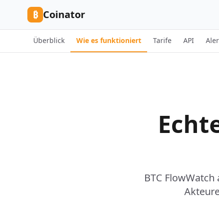
Skip to content
₿
Coinator
Überblick
Wie es funktioniert
Tarife
API
Aler
Echte
BTC FlowWatch an
Akteure