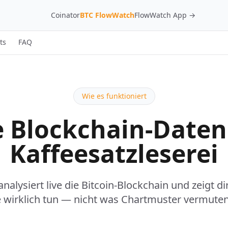
Coinator
BTC FlowWatch
FlowWatch App →
ts
FAQ
Wie es funktioniert
 Blockchain-Daten
Kaffeesatzleserei
alysiert live die Bitcoin-Blockchain und zeigt di
 wirklich tun — nicht was Chartmuster vermuten