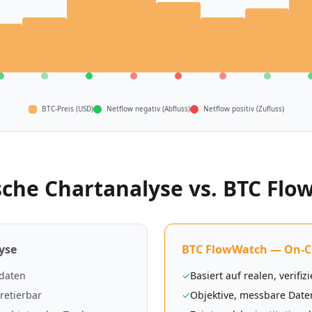
BTC-Preis (USD)
Netflow negativ (Abfluss)
Netflow positiv (Zufluss)
sche Chartanalyse vs. BTC Fl
yse
BTC FlowWatch — On-C
sdaten
✓
Basiert auf realen, verifi
retierbar
✓
Objektive, messbare Date