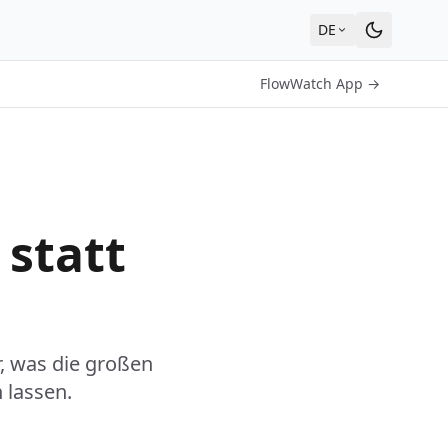
DE
FlowWatch App →
 statt
r, was die großen
 lassen.