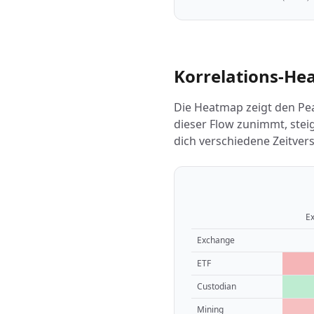
Korrelations-He
Die Heatmap zeigt den Pea
dieser Flow zunimmt, steig
dich verschiedene Zeitver
E
Exchange
ETF
Custodian
Mining