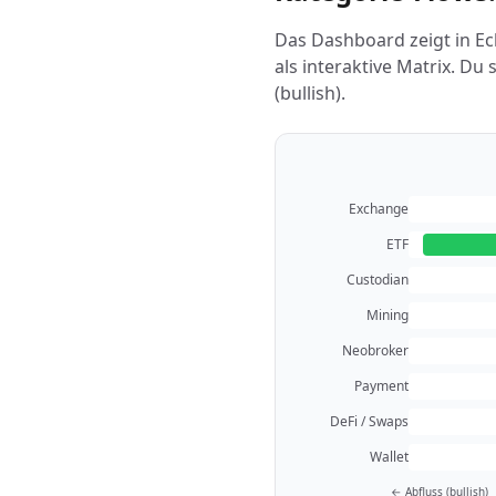
Das Dashboard zeigt in Ec
als interaktive Matrix. Du
(bullish).
Exchange
ETF
Custodian
Mining
Neobroker
Payment
DeFi / Swaps
Wallet
← Abfluss (bullish)