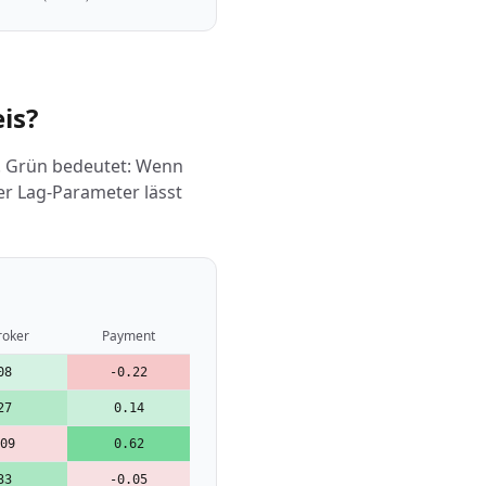
is?
r. Grün bedeutet: Wenn
Der Lag-Parameter lässt
oker
Payment
08
-0.22
27
0.14
09
0.62
33
-0.05