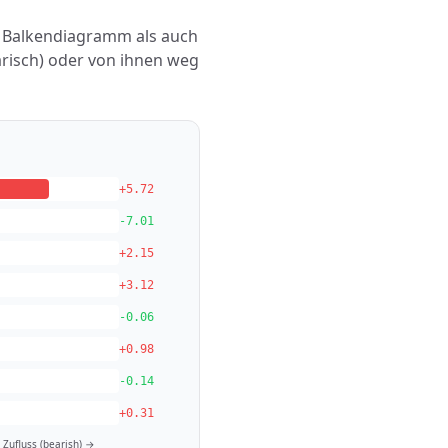
ls Balkendiagramm als auch
bärisch) oder von ihnen weg
+5.72
-7.01
+2.15
+3.12
-0.06
+0.98
-0.14
+0.31
Zufluss (bearish) →