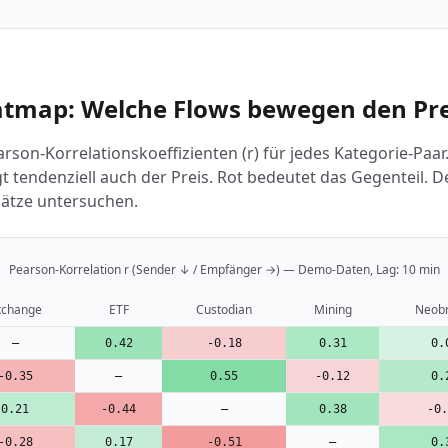
atmap: Welche Flows bewegen den Pre
rson-Korrelationskoeffizienten (r) für jedes Kategorie-Paa
t tendenziell auch der Preis. Rot bedeutet das Gegenteil. 
sätze untersuchen.
Pearson-Korrelation r (Sender ↓ / Empfänger →) — Demo-Daten, Lag: 10 min
xchange
ETF
Custodian
Mining
Neobr
—
0.42
-0.18
0.31
0.
-0.35
—
0.55
-0.12
0.
0.21
-0.44
—
0.38
-0.
-0.28
0.17
-0.51
—
0.