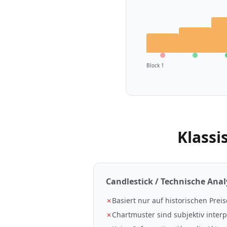
Block 1
Klassi
Candlestick / Technische Anal
✗
Basiert nur auf historischen Prei
✗
Chartmuster sind subjektiv interp