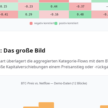
0.15
-0.23
0.44
-0.37
—
-0.41
0.29
-0.16
0.48
-0.
negativ korreliert
positiv korreliert
: Das große Bild
art überlagert die aggregierten Kategorie-Flows mit dem BT
roße Kapitalverschiebungen einem Preisanstieg oder -rück
BTC-Preis vs. Netflow — Demo-Daten (12 Blöcke)