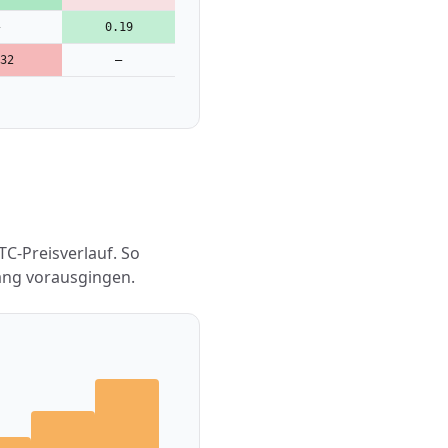
0.19
32
—
C-Preisverlauf. So
gang vorausgingen.