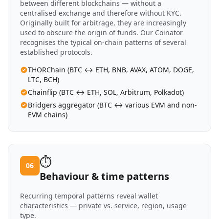
between different blockchains — without a
centralised exchange and therefore without KYC.
Originally built for arbitrage, they are increasingly
used to obscure the origin of funds. Our Coinator
recognises the typical on-chain patterns of several
established protocols.
THORChain (BTC ↔ ETH, BNB, AVAX, ATOM, DOGE,
LTC, BCH)
Chainflip (BTC ↔ ETH, SOL, Arbitrum, Polkadot)
Bridgers aggregator (BTC ↔ various EVM and non-
EVM chains)
⏱️
06
Behaviour & time patterns
Recurring temporal patterns reveal wallet
characteristics — private vs. service, region, usage
type.